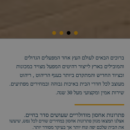
פתרונות אחסון מודולריים שעושים סדר בחיים.
מיטה מרופדת דגם גולד ב - 1,790₪
אצלנו תמצאו מגוון פתרונות אחסון במחירים שווים לכל נפש, שיעשו
את הבית שלכם יפה ונוח יותר אך בעיקר מסודר יותר.