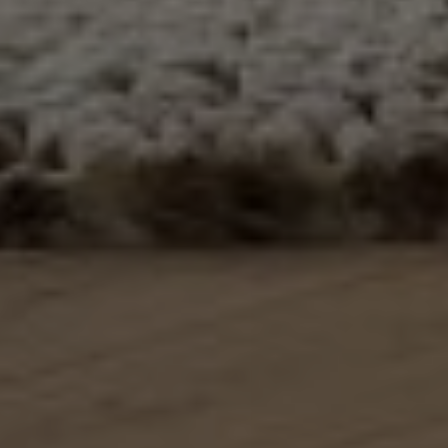
מיטות מרופדות ומזרונים
ברוכים הבאים לעולם העץ אחד המפעלים הגדולים
מיטות מרופדות ומזרונים איכותיים מבית עולם
והמובילים בארץ לייצור רהיטים המפעל מצויד במכונות
העץ ! חוו את השילוב המושלם של
נוחות איכות ועיצוב, ושדרגו את
ובציוד החדיש והמתקדם ביותר בענף הריהוט , ריהוט
חדר השינה שלכם לשינה מפנקת ואיכותית. מיטה
מעוצב לכל חדרי הבית באיכות גבוהה ובמחירים מפתיעים.
זוגית מרופדת משחקת תפקיד ויזואלי
שירות אמין ומקצועי מעל 30 שנה.
משמעותי בחדר שינה.