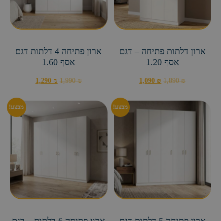
ארון פתיחה 5 דלתות דגם
ארון פתיחה 6 דלתות – דגם
אסף
אסף
הרשמה
1,890
₪
2,890
₪
1,690
₪
2,590
₪
מיטות ומזרנים במחירים מעולים!
התחדשו במיטות ומזרונים מחברת לעולם העץ! השילוב המושלם בין
נוחות לעיצוב. שדרגו את חדר השינה שלכם לחוויית שינה מפנקת
ובריאה. הגיע הזמן לשדרג את החלום שלכם!