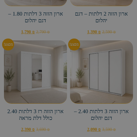
ארון הזזה 3 דלתות 2.40 –
ארון הזזה רז 3 דלתות 2.40
דגם יהלום
כולל דלת מראה
2,390
₪
3,690
₪
2,090
₪
3,590
₪
ארונות בגדים עם דלתות פתיחה במחירים
משתלמים
שילוב מושלם של פונקציונליות, סטייל ומחיר. ארונות מאפשרים
התאמה למקומות ייחודיים, ארון בגדים דלתות פתיחה משמש
בתפקיד עיצובי חשוב. והוא גדול ומלא נוכחות.
לקטלוג ארונות פתיחה
מבצע!
מבצע!