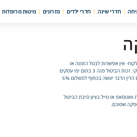
יחה
חדרי שינה
חדרי ילדים
מזרונים
מיטות מרופדות
ה
וח- אין אפשרות לבטל הזמנה או
להחזיר מוצרים בהזמנה מיוחדת אם החל תהליך הייצור אפילו באופן חלקי. זכות הביטול פגה 3 בתום ימי עסקים
מיום ביצוע העסקה. במידה ועולם העץ יאשר ביטול הזמנה לפנים משורת הדין הדבר יעשה בכפוף לתשלום 5%
ואטסאפ או מייל בציון סיבת הביטול
ספקה שסוכם.