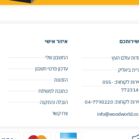
שירותכם
איזור אישי
החשבון שלי
דות עולם העץ
עדכון פרטי חשבון
ית ביאליק
הזמנות
שירות לקוחות: 055-
7723141
כתובת למשלוח
ות לקוחות: 04-7798220 ​
הובלה והתקנה
צרו קשר
info@woodworld.co.