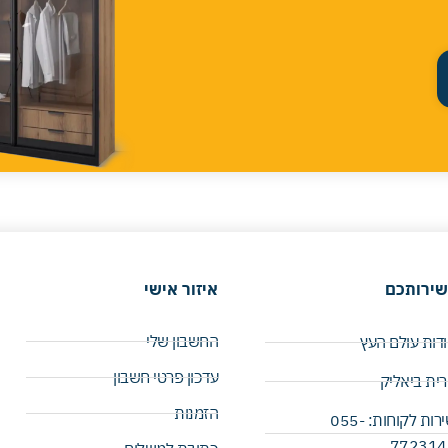
שירותכם
איזור אישי
החשבון שלי
דות עולם העץ
עדכון פרטי חשבון
ית ביאליק
הזמנות
שירות לקוחות: 055-
7723141