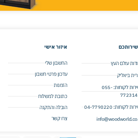
שירותכם
איזור אישי
החשבון שלי
דות עולם העץ
עדכון פרטי חשבון
ית ביאליק
הזמנות
שירות לקוחות: 055-
7723141
כתובת למשלוח
ות לקוחות: 04-7798220 ​
הובלה והתקנה
צרו קשר
info@woodworld.co.