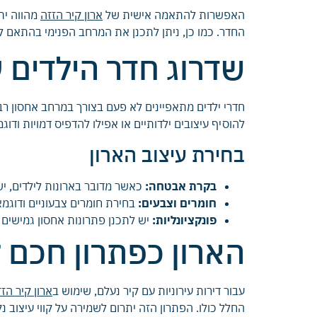
האפשרות להתאמה אישית של
ארון קיר הזזה
מהווה ית
החדר. כמו כן, ניתן לתכנן את המרחב הפנימי בהתאם לצ
שדרוג חדר הילדים ע
חדרי ילדים מתאפיינים לא פעם בצורך במרחב אחסון ר
להוסיף עיצובים ילדותיים או אפילו להדפיס דמויות ודוג
בחירת עיצוב הארון
בקרת אבטחה:
כאשר מדובר בארונות לילדים, י
חומרים וצבעים:
בחירת חומרים צבעוניים ודוגמאו
פונקציונליות:
יש לתכנן פתרונות אחסון גמישים ש
הארון כפתרון חכם ל
עבור דירות עירוניות עם קיר נעלם, שימוש ב
ארון קיר הז
החלל כולו. הפתרון הזה יתרום לשמירה על קווי עיצוב נקי