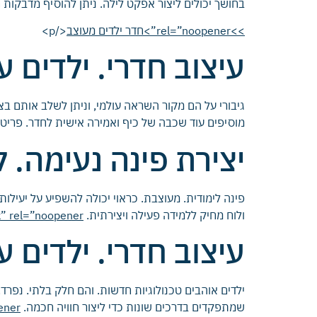
בחושך יכולים ליצור אפקט לילה. ניתן להוסיף מדבקות ח
>>rel=”noopener”>חדר ילדים מעוצב
</p>
עיצוב חדרי. ילדים ע
גיבורי על הם מקור השראה עולמי, וניתן לשלב אותם בצ
מוסיפים עוד שכבה של כיף ואמירה אישית לחדר. פריטים
יצירת פינה נעימה. ל
פינה לימודית. מעוצבת. כראוי יכולה להשפיע על יעילות
ולוח מחיק ללמידה פעילה ויצירתית.
et=”_blank” rel=”noopener
עיצוב חדרי. ילדים 
ילדים אוהבים טכנולוגיות חדשות. והם חלק בלתי. נפרד.
שמתפקדים בדרכים שונות כדי ליצור חוויה חכמה.
oopener