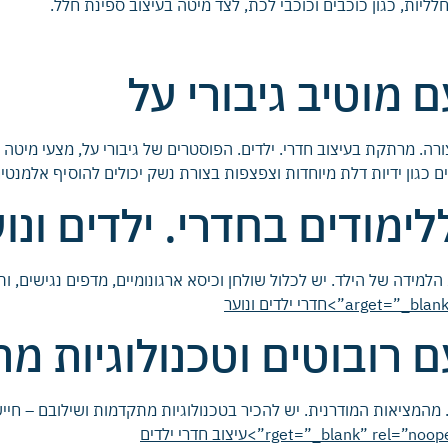
לליות, כגון כוכבים וכוכבי לכת, לצד מיטה בעיצוב ספינת חלל.
ם מוטיב גיבורי על
ורה. מרתקת בעיצוב חדרי. ילדים. הפוסטרים של גיבורי על, מצעי מיטה
 כגון ידיות דלת מיוחדות וצפצפות בצורת נשק יכולים להוסיף אלמנטי
לימודים בחדרי. ילדים ונו
 הלמידה של הילד. יש לכלול שולחן וכיסא ארגונומיים, מדפים נגישים, ו
arg”>חדרי ילדים ונוער
עם רובוטים וטכנולוגיות מ
 מהמציאות המודרנית. יש להכיר בטכנולוגיות מתקדמות ושילובם – חיישנ
rget=”_blank” rel=”n”>עיצוב חדרי ילדים