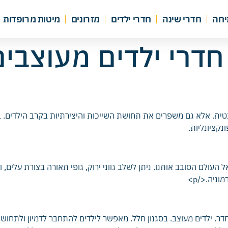
יחה
חדרי שינה
חדרי ילדים
מזרונים
מיטות מרופדות
 חדרי ילדים מעוצבי
טית. אלא גם משפרים את תחושת השייכות והיצירתיות בקרב הילדים. במא
נקציונליות.
 אל העולם הסובב אותנו. ניתן לשלב גווני ירוק, גופי תאורה בצורת עלי
ניה.</p>
t>חדר ילדים. מעוצב. עם מוטיב חלל וחלומות. <p>חדר. ילדים מעוצב. בסגנון חלל. מאפשר לילדים 