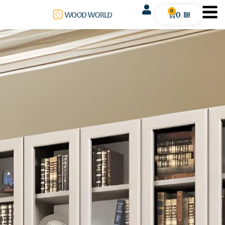
0
0
₪