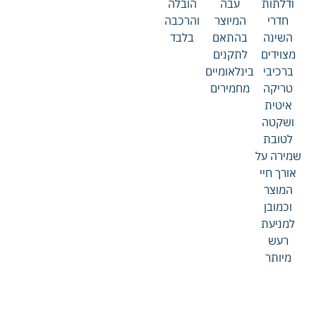
ודלתות
עבה
הובלה
חדרי
המיוצר
והרכבה
השינה
בהתאם
בלבד
מצוידים
לתקנים
ברכיבי
בינלאומיים
טריקה
מחמירים
איטית
ושקטה
לטובת
שמירה על
אורך חיי
המוצר
וכמובן
למניעת
רעש
מיותר