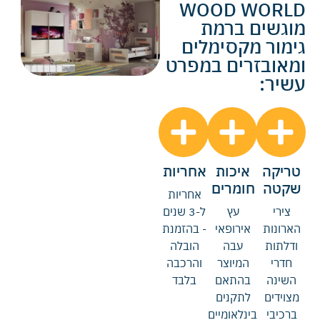
WOOD WORLD
מוגשים ברמת
גימור מקסימלים
ומאובזרים במפרט
עשיר:
טריקה
איכות
אחריות
שקטה
חומרים
אחריות
צירי
עץ
ל-3 שנים
הארונות
אירופאי
- בהזמנת
ודלתות
עבה
הובלה
חדרי
המיוצר
והרכבה
השינה
בהתאם
בלבד
מצוידים
לתקנים
ברכיבי
בינלאומיים