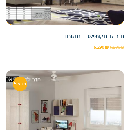
חדר ילדים קומפלט – דגם גורדון
5,290
₪
6,290
₪
מבצע!