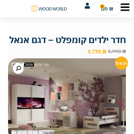
0
0
₪
חדר ילדים קומפלט – דגם אנאל
4,790
₪
5,990
₪
מבצע!