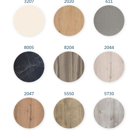
3207
2020
611
8005
8204
2044
2047
5550
5730