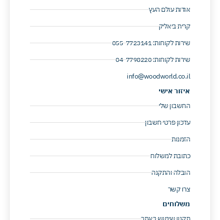
אודות עולם העץ
קרית ביאליק
שירות לקוחות: 055-7723141 ​
שירות לקוחות: 04-7798220 ​
info@woodworld.co.il
איזור אישי
החשבון שלי
עדכון פרטי חשבון
הזמנות
כתובת למשלוח
הובלה והתקנה
צרו קשר
משלוחים
תקנון שימוש באתר