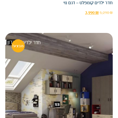
חדר ילדים קומפלט – דגם נוי
3,990
₪
5,290
₪
מבצע!