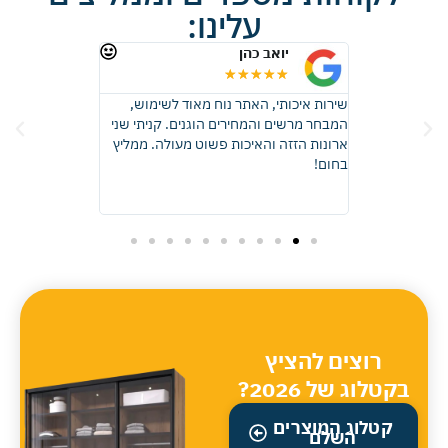
עלינו:
יואב כהן
רונית 
★
★
★
★
★
★
★
★
 זכוכית, קבלתי
שירות איכותי, האתר נוח מאוד לשימוש,
ממליצה בחום, ה
ות באיכות
המבחר מרשים והמחירים הוגנים. קניתי שני
התוצאה יצאה פ
דהים! בהחלט
ארונות הזזה והאיכות פשוט מעולה. ממליץ
שדמיינתי, ההתק
אוד.
בחום!
וכל שאלה שלי נ
והעבודה בוצעה 
כל הכבוד מומלץ 
רוצים להציץ
בקטלוג של 2026?
קטלוג המוצרים
השלם