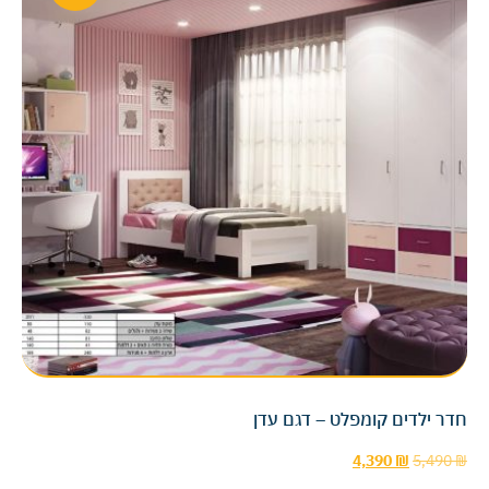
חדר ילדים קומפלט – דגם עדן
4,390
₪
5,490
₪