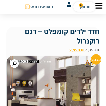
0
0
₪
חדר ילדים קומפלט – דגם
רוקנרול
2,990
₪
4,390
₪
מבצע!