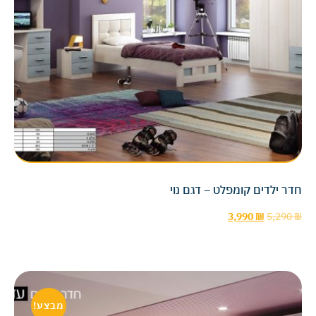
חדר ילדים קומפלט – דגם נוי
3,990
₪
5,290
₪
מבצע!