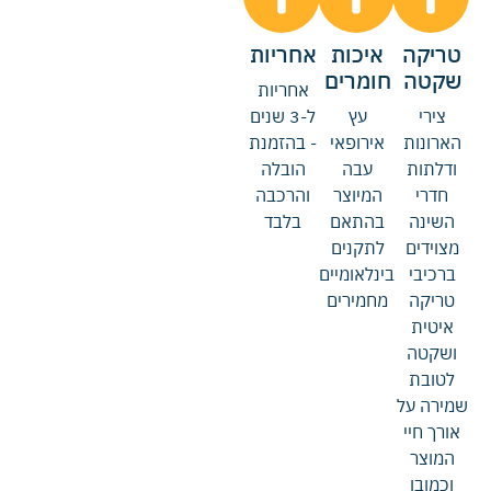
טריקה
איכות
אחריות
שקטה
חומרים
אחריות
צירי
עץ
ל-3 שנים
הארונות
אירופאי
- בהזמנת
ודלתות
עבה
הובלה
חדרי
המיוצר
והרכבה
השינה
בהתאם
בלבד
מצוידים
לתקנים
ברכיבי
בינלאומיים
טריקה
מחמירים
איטית
ושקטה
לטובת
שמירה על
אורך חיי
המוצר
וכמובן