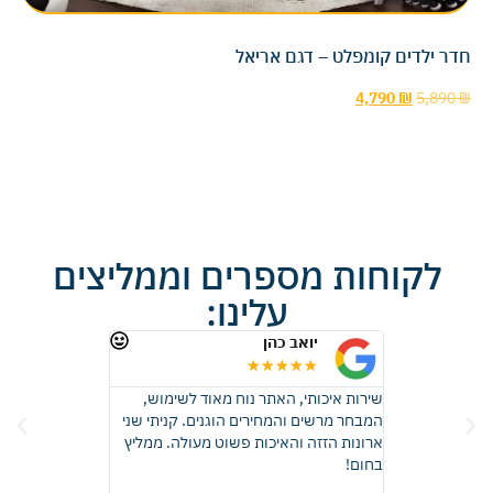
חדר ילדים קומפלט – דגם אריאל
4,790
₪
5,890
₪
לקוחות מספרים וממליצים
עלינו:
יואב כהן
רונית 
★
★
★
★
★
★
★
★
 זכוכית, קבלתי
שירות איכותי, האתר נוח מאוד לשימוש,
ממליצה בחום, ה
ות באיכות
המבחר מרשים והמחירים הוגנים. קניתי שני
התוצאה יצאה פ
דהים! בהחלט
ארונות הזזה והאיכות פשוט מעולה. ממליץ
שדמיינתי, ההתק
אוד.
בחום!
וכל שאלה שלי נ
והעבודה בוצעה 