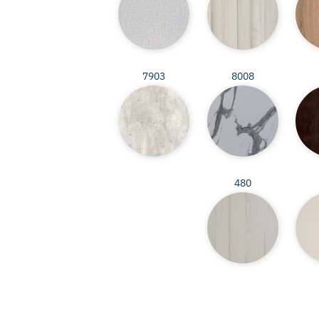
7903
8008
480