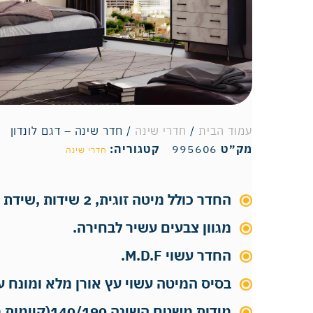
עמוד הבית
/
חדרי שינה
/ חדר שינה – דגם לונדון
מק״ט
995606
קטגוריה:
חדרי שינה
החדר כולל מיטה זוגית, 2 שידות ,שידת מגירות ומראה.
מגוון צבעים עשיר לבחירה.
החדר עשוי M.D.F.
בסיס המיטה עשוי עץ אורן מלא ומונח על
מידות משטח השינה 140/190(קיימות מידות נוספות).