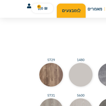
0
0
₪
מאמרים
מבצעים
5729
1480
5731
5600