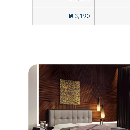
₪
3,190