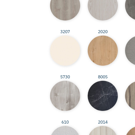
3207
2020
5730
8005
610
2014