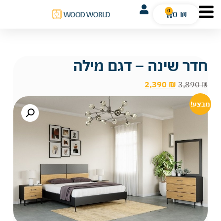
0
0
₪
חדר שינה – דגם מילה
2,390
₪
3,890
₪
מבצע!