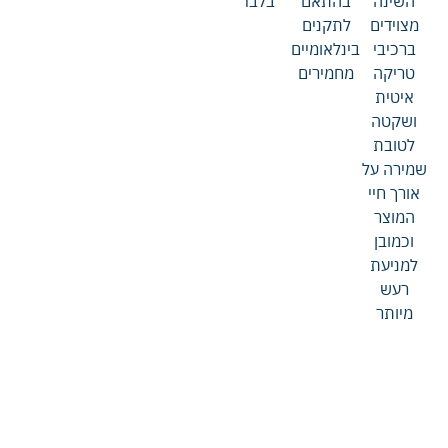
השינה
בהתאם
בלבד
מצוידים
לתקנים
ברכיבי
בינלאומיים
טריקה
מחמירים
איטית
ושקטה
לטובת
שמירה על
אורך חיי
המוצר
וכמובן
למניעת
רעש
מיותר