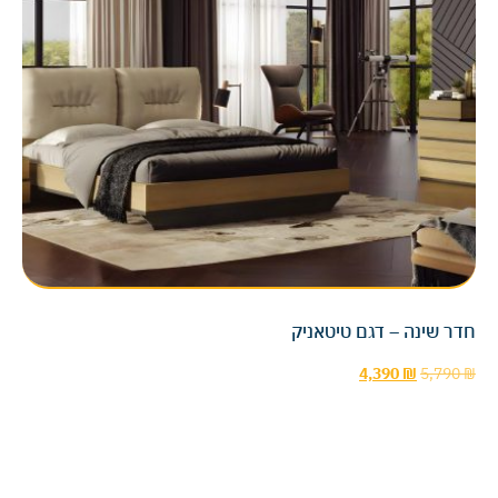
חדר שינה – דגם טיטאניק
4,390
₪
5,790
₪