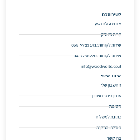
לשירותכם
אודות עולם העץ
קרית ביאליק
שירות לקוחות: 055-7723141 ​
שירות לקוחות: 04-7798220 ​
info@woodworld.co.il
איזור אישי
החשבון שלי
עדכון פרטי חשבון
הזמנות
כתובת למשלוח
הובלה והתקנה
צרו קשר