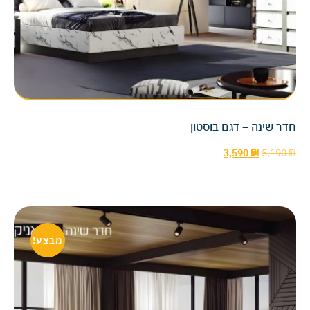
חדר שינה – דגם בוסטון
3,590
₪
5,190
₪
מבצע!