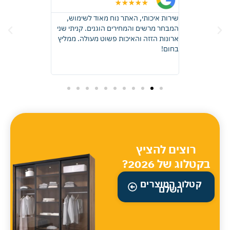
★
★
★
★
★
★
★
★
 זכוכית, קבלתי
שירות איכותי, האתר נוח מאוד לשימוש,
ממליצה בחום, ה
ות באיכות
המבחר מרשים והמחירים הוגנים. קניתי שני
התוצאה יצאה פ
דהים! בהחלט
ארונות הזזה והאיכות פשוט מעולה. ממליץ
שדמיינתי, ההתק
אוד.
בחום!
וכל שאלה שלי נ
והעבודה בוצעה 
כל הכבוד מומלץ 
רוצים להציץ
בקטלוג של 2026?
קטלוג המוצרים
השלם