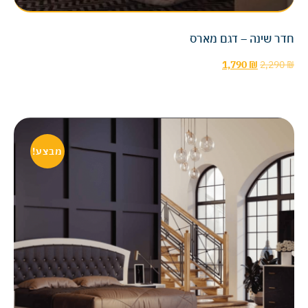
חדר שינה – דגם מארס
1,790
₪
2,290
₪
מבצע!