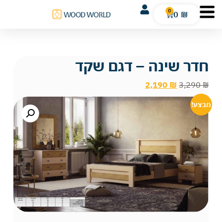
0
0
₪
חדר שינה – דגם שקד
2,190
₪
3,290
₪
מבצע!