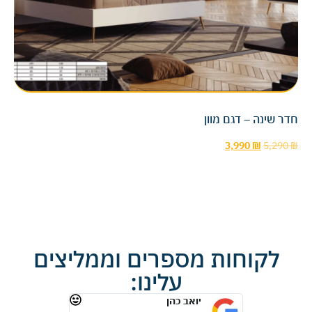
חדר שינה – דגם מוון
3,990
₪
5,290
₪
לקוחות מספרים וממליצים
עלינו:
יואב כהן
רונית 