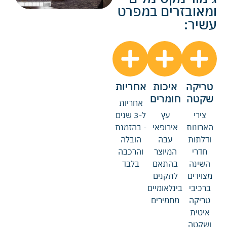
ומאובזרים במפרט
עשיר:
טריקה
איכות
אחריות
שקטה
חומרים
אחריות
צירי
עץ
ל-3 שנים
הארונות
אירופאי
- בהזמנת
ודלתות
עבה
הובלה
חדרי
המיוצר
והרכבה
השינה
בהתאם
בלבד
מצוידים
לתקנים
ברכיבי
בינלאומיים
טריקה
מחמירים
איטית
ושקטה