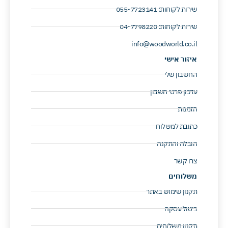
שירות לקוחות: 055-7723141 ​
שירות לקוחות: 04-7798220 ​
info@woodworld.co.il
איזור אישי
החשבון שלי
עדכון פרטי חשבון
הזמנות
כתובת למשלוח
הובלה והתקנה
צרו קשר
משלוחים
תקנון שימוש באתר
ביטול עסקה
תקנון משלוחים