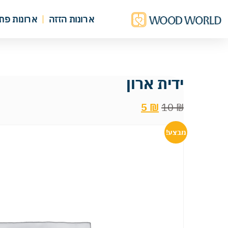
ארונות הזזה
ארונות פת
ידית ארון
5
₪
10
₪
מבצע!