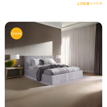
2,190
₪
3,190
₪
מבצע!