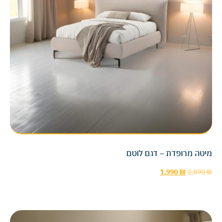
מיטה מרופדת – דגם לוטם
1,990
₪
2,890
₪