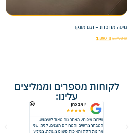
מיטה מרופדת – דגם מונקו
1,890
₪
2,790
₪
לקוחות מספרים וממליצים
עלינו:
יואב כהן
רונית 
★
★
★
★
★
★
★
★
 זכוכית, קבלתי
שירות איכותי, האתר נוח מאוד לשימוש,
ממליצה בחום, ה
ות באיכות
המבחר מרשים והמחירים הוגנים. קניתי שני
התוצאה יצאה פ
דהים! בהחלט
ארונות הזזה והאיכות פשוט מעולה. ממליץ
שדמיינתי, ההתק