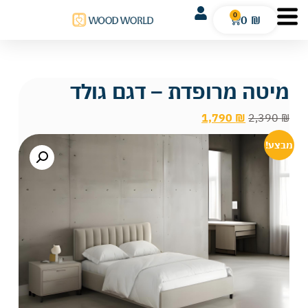
0
0
₪
מיטה מרופדת – דגם גולד
1,790
₪
2,390
₪
מבצע!