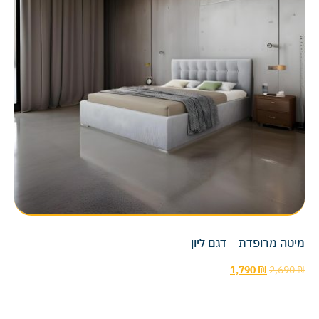
מיטה מרופדת – דגם ליון
1,790
₪
2,690
₪