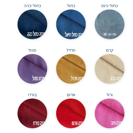
כחול-גינס
כחול
כחול-כהה
קרם
חרדל
סגול
ורוד
אדום
בורדו