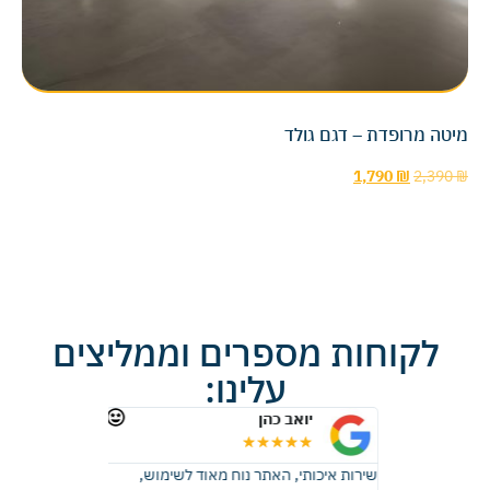
מיטה מרופדת – דגם גולד
1,790
₪
2,390
₪
לקוחות מספרים וממליצים
עלינו:
יואב כהן
רונית 
★
★
★
★
★
★
★
★
 זכוכית, קבלתי
שירות איכותי, האתר נוח מאוד לשימוש,
ממליצה בחום, ה