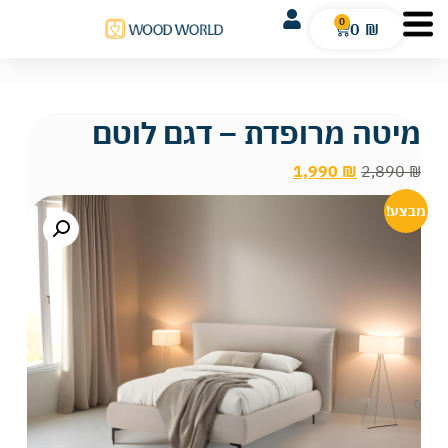
0
0
₪
מיטה מרופדת – דגם לוטם
1,990
₪
2,890
₪
מבצע!