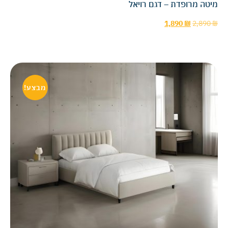
מיטה מרופדת – דגם רויאל
1,890
₪
2,890
₪
מבצע!