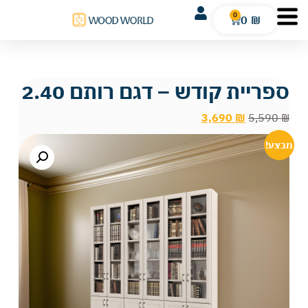
0
0
₪
ספריית קודש – דגם רותם 2.40
3,690
₪
5,590
₪
מבצע!