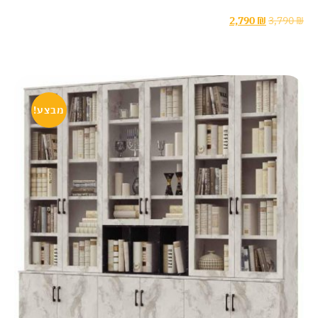
2,790
₪
3,790
₪
מבצע!