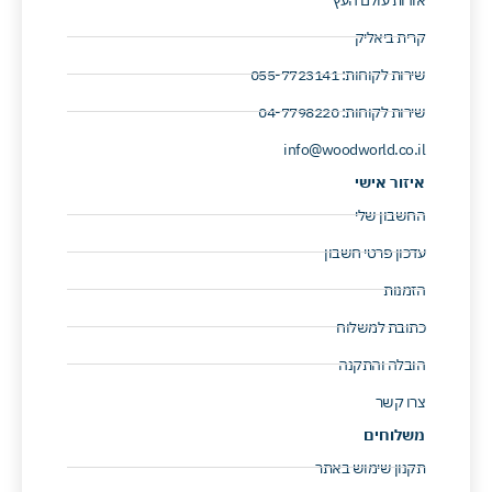
קרית ביאליק
שירות לקוחות: 055-7723141 ​
שירות לקוחות: 04-7798220 ​
info@woodworld.co.il
איזור אישי
החשבון שלי
עדכון פרטי חשבון
הזמנות
כתובת למשלוח
הובלה והתקנה
צרו קשר
משלוחים
תקנון שימוש באתר