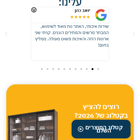
עלינו:
יואב כהן
רונית 
★
★
★
★
★
★
★
★
 זכוכית, קבלתי
שירות איכותי, האתר נוח מאוד לשימוש,
ממליצה בחום, ה
ות באיכות
המבחר מרשים והמחירים הוגנים. קניתי שני
התוצאה יצאה פ
דהים! בהחלט
ארונות הזזה והאיכות פשוט מעולה. ממליץ
שדמיינתי, ההתק
אוד.
בחום!
וכל שאלה שלי נ
והעבודה בוצעה 
כל הכבוד מומלץ 
רוצים להציץ
בקטלוג של 2026?
קטלוג המוצרים
השלם