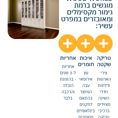
מוגשים ברמת
גימור מקסימלים
ומאובזרים במפרט
עשיר:
טריקה
איכות
אחריות
שקטה
חומרים
אחריות
צירי
עץ
ל-3 שנים
הארונות
אירופאי
- בהזמנת
ודלתות
עבה
הובלה
חדרי
המיוצר
והרכבה
השינה
בהתאם
בלבד
מצוידים
לתקנים
ברכיבי
בינלאומיים
טריקה
מחמירים