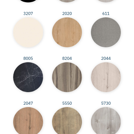
3207
2020
611
8005
8204
2044
2047
5550
5730