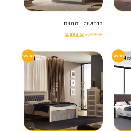
חדר שינה – דגם וירו
2,890
₪
3,890
₪
מבצע!
מבצע!