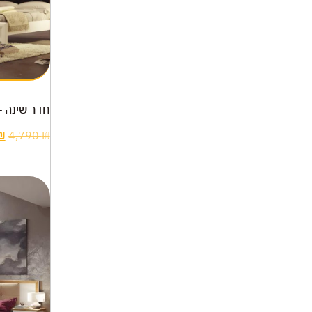
חדר שינה –
₪
4,790
₪