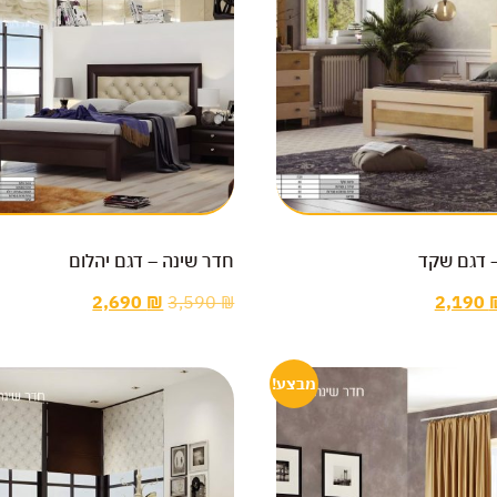
 דגם שקד
חדר שינה – דגם יהלום
2,690
₪
3,590
₪
2,190
מבצע!