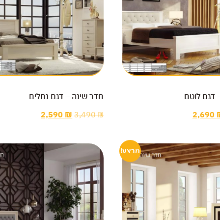
 דגם לוטם
חדר שינה – דגם נחלים
2,590
₪
3,490
₪
2,690
מבצע!