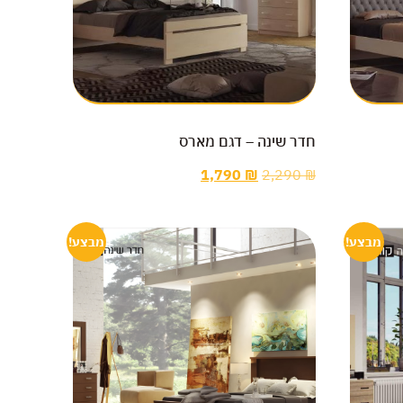
חדר שינה – דגם מארס
1,790
₪
2,290
₪
מבצע!
מבצע!