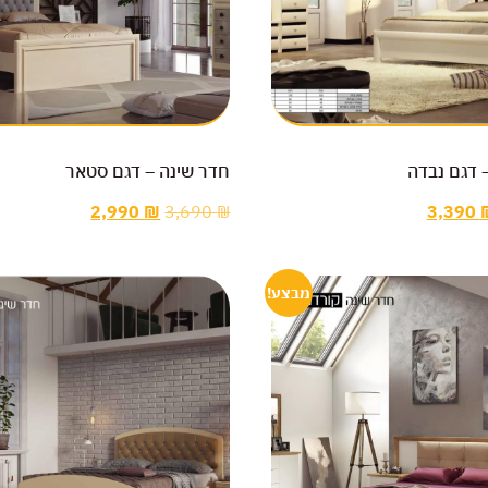
 דגם נבדה
חדר שינה – דגם סטאר
2,990
₪
3,690
₪
3,390
מבצע!