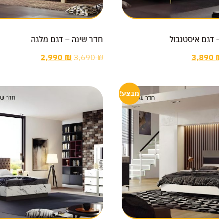
 דגם איסטנבול
חדר שינה – דגם מלגה
2,990
₪
3,690
₪
3,890
מבצע!