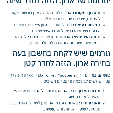
יתרונות של ארון. הזזה לחדר שינה
חיסכון במקום:
מאחר ודלתות ההזזה אינן דורשות מקום
להיפתח, יש לכם יותר שטח פנוי לחדר.
גמישות בעיצוב:
ניתן לבחור בין מגוון עיצובים, חומרים
וצבעים שיתאימו בדיוק לטעם האישי שלכם.
נוחות השימוש:
הארונות נפתחים ונסגרים בקלות, מה
שמאפשר גישה נוחה ומהירה לתכולת הארון.
גורמים שיש לקחת בחשבון בעת
בחירת ארון. הזזה לחדר קטן
כשאתם בוחרים
=”_blank” rel=”noopener”>>ארון הזזה לחדר
קטן
, יש לשים לב לכמה פרמטרים חשובים:
מידות הארון:
בדקו את המדידות של החדר וודאו שהארון
יתאים למקום המיועד.
תאורת חדר:
בארונות עם מראה ניתן לשקול תאורת LED
פנימית לשיפור הנוחות והשימושיות.