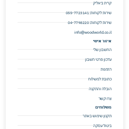
קרית ביאליק
שירות לקוחות: 055-7723141 ​
שירות לקוחות: 04-7798220 ​
info@woodworld.co.il
איזור אישי
החשבון שלי
עדכון פרטי חשבון
הזמנות
כתובת למשלוח
הובלה והתקנה
צרו קשר
משלוחים
תקנון שימוש באתר
ביטול עסקה