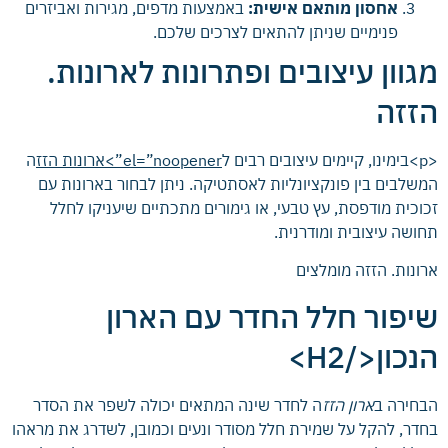
אחסון מותאם אישית:
באמצעות מדפים, מגירות ואביזרים
פנימיים שניתן להתאים לצרכים שלכם.
מגוון עיצובים ופתרונות לארונות.
הזזה
<p>בימינו, קיימים עיצובים רבים ל
el=”noopener”>ארונות הזז
ה
המשלבים בין פונקציונליות לאסתטיקה. ניתן לבחור בארונות עם
זכוכית מודפסת, עץ טבעי, או גימורים מתכתיים שיעניקו לחלל
תחושה עיצובית ומודרנית.
ארונות. הזזה מומלצים
שיפור חלל החדר עם הארון
הנכון</H2>
הבחירה ב
ארון הזז
ה לחדר שינה המתאים יכולה לשפר את הסדר
בחדר, להקל על שמירת חלל מסודר ונעים וכמובן, לשדרג את מראהו